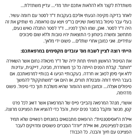
משתדלת לקצר ולא להלאות אתכם יותר מדי… עדיין משתדלת…
לאחר בדיקה מקיפה הגעתי אליכם בעקבות ד”ר לסטר עם רזומה עשיר.
בעלי עבר טיפול במרפאת שיניים בר”פ ויצא עם טראומה. מי שתיקן את זה
היה ד”ר לסטר. ואכן, שמו הולך לפניו… ד”ר לסטר התגלה כאיש נעים,
מתחשב ומשרה ביטחון כי התוצאות יהיו טובות וללא שום סיבוכים
עתידיים. ואני כמובן אחרי שתלים… פשוט ידי מלאך.
הייתי רוצה לציין לשבח מס’ עובדים מקסימים במרפאתכם:
את הטיפול הראשון חוויתי תחת ידיה של ד”ר מיכאלה נחום אשר השאירה
“חותם”. קבלת הפנים הייתה כל כך משחררת, מבינה, דייקנית, עדינות
ללא אף סימן לכאב או חרדה. בעקבותיי הגיעו 4 בנותיי למרפאתכם. אם
בעבר הייתי דוחה ומבטלת תורים, אז היום אני “משתוקקת” להמשך
טיפולים אצלה… וכמובן חוש ההומור שהיא משלבת תוך כדי טיפול. פשוט
מדהימה.
אושרי, מנהל המרפאה (הבייבי פייס של המרפאה) אשר דואג לכל פרט
קטן, מגשר ומקבל בסבר פנים יפות, והכל כדי להוציא את הפציינט מרוצה.
איילת ה”אסיסטנטית”: הרופאים מתבטאים במונחים רפואיים שלא תמיד
מובנים לפציינטים, ואז איילת “יורה” הסברים פשוטים ומדויקים לעבר
הפציינט עם חיוך והבנה. כל הכבוד!