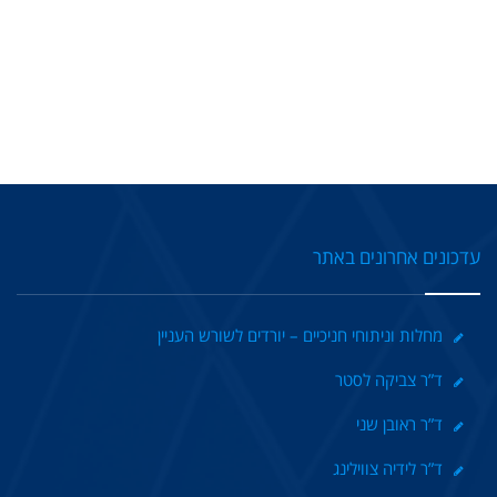
עדכונים אחרונים באתר
מחלות וניתוחי חניכיים – יורדים לשורש העניין
ד”ר צביקה לסטר
ד”ר ראובן שני
ד”ר לידיה צווילינג